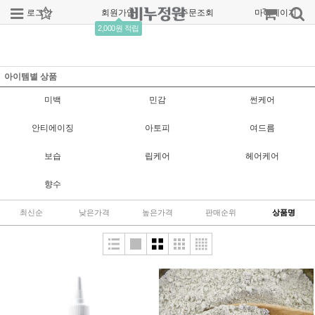
로그인
회원가입
주문조회
마이페이지
2,000원 적립
아이템별 상품
미백
민감
썬케어
안티에이징
아토피
여드름
보습
립케어
헤어케어
향수
최신순
낮은가격
높은가격
판매순위
상품명