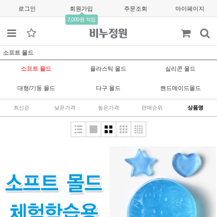
로그인
회원가입
주문조회
마이페이지
2,000원 적립
소프트 몰드
소프트 몰드
플라스틱 몰드
실리콘 몰드
대형/기둥 몰드
다구 몰드
핸드메이드몰드
최신순
낮은가격
높은가격
판매순위
상품명