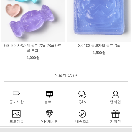
GS-102 사탕2개 몰드 22g, 28g(하트,
GS-103 물병자리 몰드 75g
꽃 조각)
1,500원
1,000원
더보기
(
1
/
3
)
+
공지사항
블로그
Q&A
멤버쉽
포토리뷰
VIP 게시판
배송조회
기획전