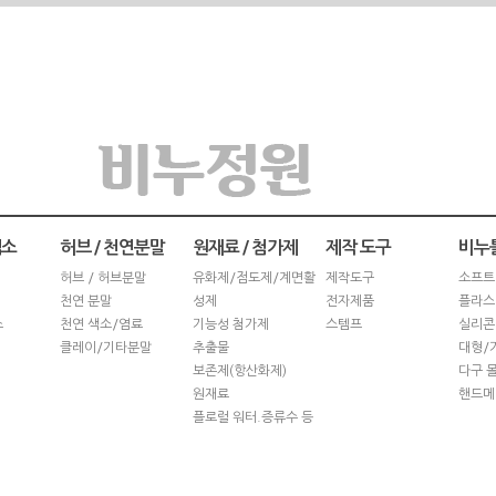
색소
허브 / 천연분말
원재료 / 첨가제
제작 도구
비누틀
허브 / 허브분말
유화제/점도제/계면활
제작도구
소프트
천연 분말
성제
전자제품
플라스
스
천연 색소/염료
기능성 첨가제
스템프
실리콘
클레이/기타분말
추출물
대형/
보존제(항산화제)
다구 
원재료
핸드메
플로럴 워터.증류수 등