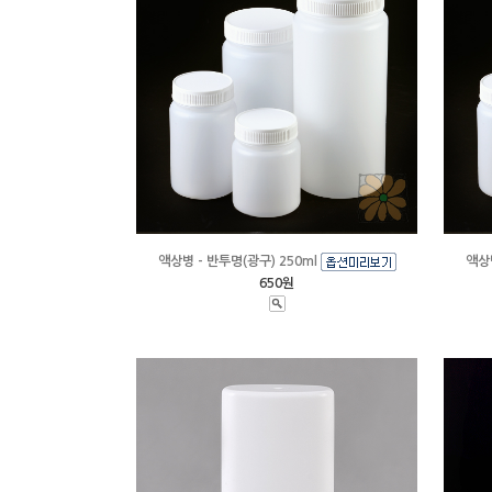
액상병 - 반투명(광구) 250ml
액상병
650원