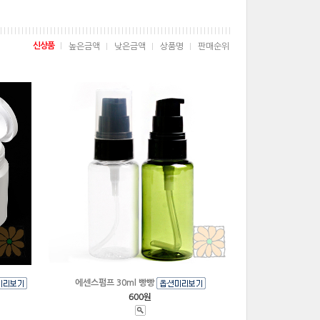
신상품
높은금액
낮은금액
상품명
판매순위
에센스펌프 30ml 빵빵
600원