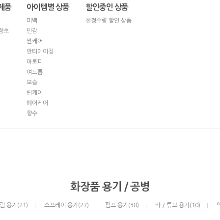
제품
아이템별 상품
할인중인 상품
미백
한정수량 할인 상품
향초
민감
썬케어
안티에이징
아토피
여드름
보습
립케어
헤어케어
향수
화장품 용기 / 공병
림 용기(21)
스프레이 용기(27)
펌프 용기(38)
바 / 튜브 용기(10)