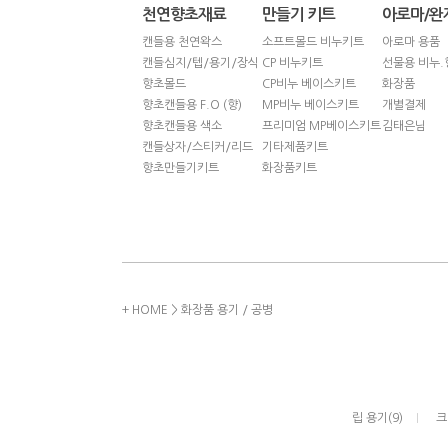
천연향초재료
만들기 키트
아로마/완
캔들용 천연왁스
소프트몰드 비누키트
아로마 용품
캔들심지/텝/용기/장식
CP 비누키트
선물용 비누.
향초몰드
CP비누 베이스키트
화장품
향초캔들용 F.O (향)
MP비누 베이스키트
개별결제
향초캔들용 색소
프리미엄 MP베이스키트
김태은님
캔들상자/스티커/리드
기타제품키트
향초만들기키트
화장품키트
+ HOME
>
화장품 용기 / 공병
립 용기(9)
크