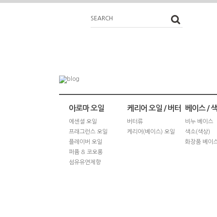
SEARCH
아로마 오일
케리어 오일 / 버터
베이스 / 
에센셜 오일
버터류
비누 베이스
프래그런스 오일
케리어(베이스) 오일
색소(색상)
플레이버 오일
화장품 베이
퍼퓸 & 코오롱
섬유유연제향