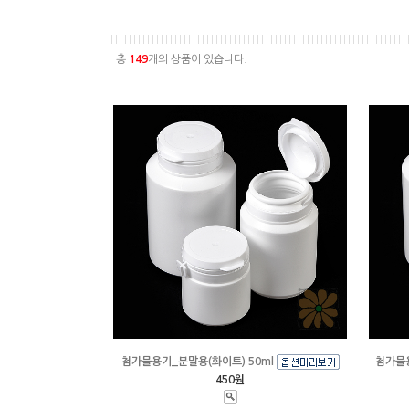
총
149
개의 상품이 있습니다.
첨가물용기_분말용(화이트) 50ml
첨가물용
450원