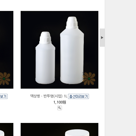
▶
액상병 - 반투명(시럽) 1L
1,100원