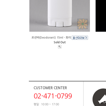
로션바(Deodorant) 15ml - 화이
Sold Out
CUSTOMER CENTER
02-471-0799
평일 : 10:00 ~ 17:00