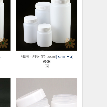
액상병 - 반투명(광구) 200ml
630원