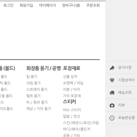
로그인
회원가입
마이페이지
장바구니(
0
)
주문조회
공지사항
 (몰드)
화장품 용기 / 공병
포장재료
 몰드
립 용기
선물 상자
시험성적서
틱 몰드
크림 용기
쇼핑백 / 비닐
 몰드
스프레이 용기
리본 / 타이
배송조회
기둥 몰드
펌프 용기
기타 포장재
스티커
몰드
바 / 튜브 용기
리뷰
이드몰드
액상 / 기타 용기
비누 스티커
립밤 / 연고
오늘본상품
스킨/에센스/로션/크림
바디/헤어/클린저
공용 / 기타