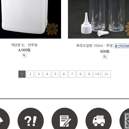
액상병 5L - 반투명
뾰족오일병 100ml - 투명
4,000원
600원
1
2
3
4
5
6
7
8
9
10
>>